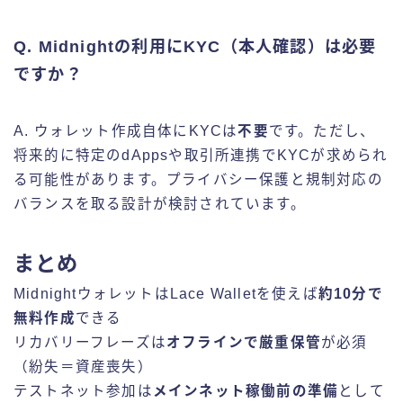
Q. Midnightの利用にKYC（本人確認）は必要
ですか？
A. ウォレット作成自体にKYCは
不要
です。ただし、
将来的に特定のdAppsや取引所連携でKYCが求められ
る可能性があります。プライバシー保護と規制対応の
バランスを取る設計が検討されています。
まとめ
MidnightウォレットはLace Walletを使えば
約10分で
無料作成
できる
リカバリーフレーズは
オフラインで厳重保管
が必須
（紛失＝資産喪失）
テストネット参加は
メインネット稼働前の準備
として