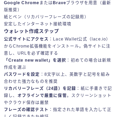
Google Chrome
または
Brave
ブラウザを用意（最新
版推奨）
紙とペン（リカバリーフレーズの記録用）
安定したインターネット接続環境
ウォレット作成ステップ
公式サイトにアクセス
：Lace Wallet公式（lace.io）
からChrome拡張機能をインストール。偽サイトに注
意し、URLを必ず確認する
「Create new wallet」を選択
：初めての場合は新規
作成を選ぶ
パスワードを設定
：8文字以上、英数字と記号を組み
合わせた強力なものを推奨
リカバリーフレーズ（24語）を記録
：紙に手書きで記
録し、
オフラインで厳重に保管
。スクリーンショット
やクラウド保存は厳禁
フレーズの確認テスト
：指定された単語を入力して正
しく記録できたか検証