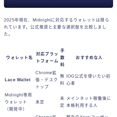
2025年現在、Midnightに対応するウォレットは限ら
れています。公式推奨と主要な選択肢を比較しまし
た。
手
対応プラッ
ウォレット名
数
おすすめな人
トフォーム
料
Chrome拡
無
IOG公式を使いたい初
Lace Wallet
張・デスク
料
心者
トップ
Midnight専用
未
メインネット稼働後に
ウォレット
未定
定
本格利用する人
（開発中）