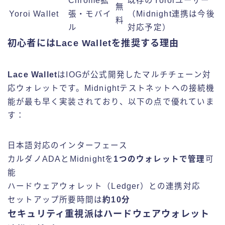
Chrome拡
既存のYoroiユーザー
無
Yoroi Wallet
張・モバイ
（Midnight連携は今後
料
ル
対応予定）
初心者にはLace Walletを推奨する理由
Lace Wallet
はIOGが公式開発したマルチチェーン対
応ウォレットです。Midnightテストネットへの接続機
能が最も早く実装されており、以下の点で優れていま
す：
日本語対応のインターフェース
カルダノADAとMidnightを
1つのウォレットで管理
可
能
ハードウェアウォレット（Ledger）との連携対応
セットアップ所要時間は
約10分
セキュリティ重視派はハードウェアウォレット