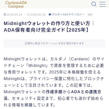
2026.04.24
2026.06.30
カルダノADAテクノロジー
PR
MENU
Midnightウォレットの作り方と使い方｜
ADA保有者向け完全ガイド【2025年】
カルダノADA入門
記事内に商品プロモーションを含む場合があります
お問い合わせ
Midnightウォレットは、カルダノ（Cardano）のサイ
プロフィール
ドチェーン「Midnight」で資産を管理するために必要
な専用ウォレットです。2025年に本格稼働を控える
なぜカルダノADA?
Midnightは、プライバシー保護に特化したブロックチ
ェーンとして注目されています。この記事では、
カルダノADA体験
Midnightウォレットの
作成手順
から
ADAとの連携方
法
、セキュリティ設定まで、初心者でも迷わず始めら
カルダノADA_Tips
れる情報を網羅しています。