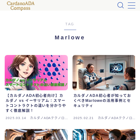
MENU
TAG
Marlowe
カルダノADA入門
お問い合わせ
プロフィール
なぜカルダノADA?
【カルダノADA初心者向け】カ
カルダノADA初心者が知ってお
ルダノ vs イーサリアム：スマー
くべきMarloweの活用事例とセ
トコントラクトの違いを分かりや
キュリティ
すく徹底解説！
カルダノADA体験
2025.03.14
カルダノADAテクノロジ
2025.02.21
カルダノADAテクノロジ
ー
ー
カルダノADA_Tips