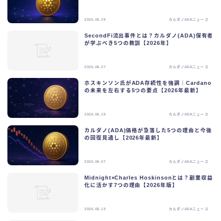
カルダノADAテクノロジー
2026.06.29
カルダノADAニュース
SecondFi流出事件とは？カルダノ(ADA)保有者
カルダノADAビジョン
が学ぶべき5つの教訓【2026年】
カルダノADAニュース
2026.06.27
カルダノADAニュース
ホスキンソン氏がADA存続性を強調｜Cardano
の未来を左右する5つの要点【2026年最新】
2026.06.19
カルダノADAニュース
カルダノ(ADA)価格が急落した5つの理由と今後
の回復見通し【2026年最新】
2026.06.07
カルダノADAニュース
Midnight×Charles Hoskinsonとは？副業収益
化に活かす7つの理由【2026年版】
2026.05.13
カルダノADAニュース