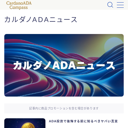
カルダノADAニュース
MENU
カルダノADA入門
お問い合わせ
プロフィール
なぜカルダノADA?
カルダノADA体験
記事内に商品プロモーションを含む場合があります
カルダノADA_Tips
ADA投資で後悔する前に知るべきヤバい真実