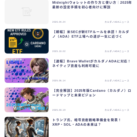
Midnightウォレットの作り方と使い方｜2025年
最新の設定手順を初心者向けに解説
2026.04.24
カルダノADAニュース
【朗報】米SECが新ETFルールを承認！カルダ
ノ（ADA）ETF上場への道が一気に近づく
2025.10.02
カルダノADAニュース
【速報】Brave WalletがカルダノADAに対応！
ネイティブ資産も利用可能に
2025.05.14
カルダノADAニュース
【完全解説】2025年版Cardano（カルダノ）ロ
ードマップと未来ビジョン
2025.03.19
カルダノADAニュース
トランプ氏、暗号資産戦略準備金を発表！
XRP・SOL・ADAの未来は？