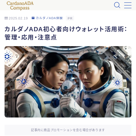
2025.02.19
カルダノADA体験
PR
MENU
カルダノADA初心者向けウォレット活用術：
管理・応用・注意点
カルダノADA入門
お問い合わせ
プロフィール
なぜカルダノADA?
カルダノADA体験
カルダノADA_Tips
記事内に商品プロモーションを含む場合があります