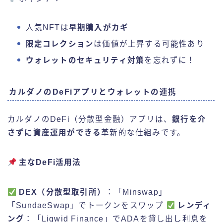
人気NFTは
早期購入がカギ
限定コレクション
は価値が上昇する可能性あり
ウォレットのセキュリティ対策
を忘れずに！
カルダノのDeFiアプリとウォレットの連携
カルダノのDeFi（分散型金融）アプリは、
銀行を介
さずに資産運用ができる
革新的な仕組みです。
主なDeFi活用法
DEX（分散型取引所）
：「Minswap」
「SundaeSwap」でトークンをスワップ
レンディ
ング
：「Liqwid Finance」でADAを貸し出し利息を