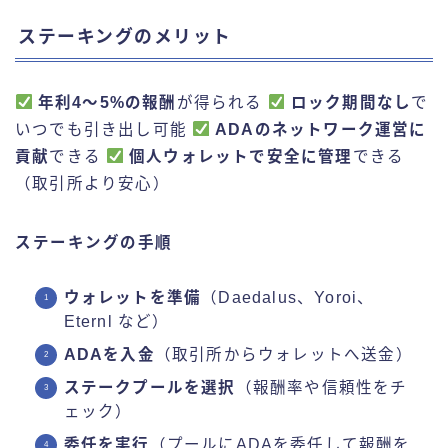
ステーキングのメリット
年利4～5%の報酬
が得られる
ロック期間なし
で
いつでも引き出し可能
ADAのネットワーク運営に
貢献
できる
個人ウォレットで安全に管理
できる
（取引所より安心）
ステーキングの手順
ウォレットを準備
（Daedalus、Yoroi、
Eternl など）
ADAを入金
（取引所からウォレットへ送金）
ステークプールを選択
（報酬率や信頼性をチ
ェック）
委任を実行
（プールにADAを委任して報酬を