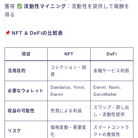
獲得
流動性マイニング
：流動性を提供して報酬を
得る
NFT & DeFiの比較表
項目
NFT
DeFi
コレクション・投
活用目的
金融サービス利用
資
Daedalus, Yoroi,
Eternl, Nami,
必要なウォレット
Eternl
GeroWallet
スワップ・貸し出
収益の可能性
売買による利益
し・流動性提供
価格変動・需要変
スマートコントラ
リスク
化
クトの脆弱性